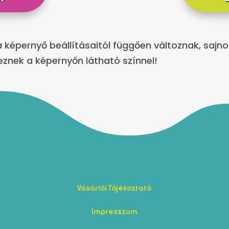
 a képernyő beállításaitól függően változnak, sajn
znek a képernyőn látható színnel!
Vásárlói Tájékoztató
Impresszum