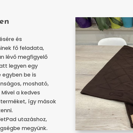
ben
zésére és
minek fő feladata,
an lévő megfigyelő
att legyen egy
e egyben be is
tonságos, mosható,
. Mivel a kedves
 terméket, így mások
enni.
VetPad utazáshoz,
égségbe megyünk.