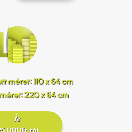
tt méret: 110 x 64 cm
t méret: 220 x 64 cm
Ár
25.000Ft-tól