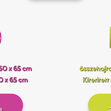
 50 x 65 cm
összehajto
00 x 65 cm
Kiterítet
l