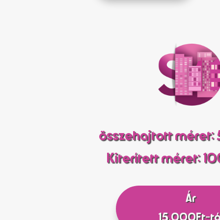
összehajtott méret:
Kiterített méret: 1
Ár
15.000Ft-tó