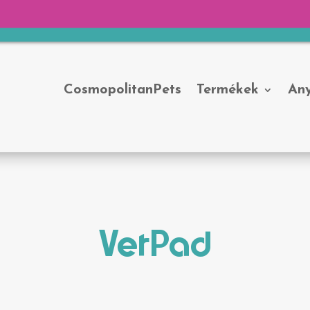
CosmopolitanPets
Termékek
An
VetPad