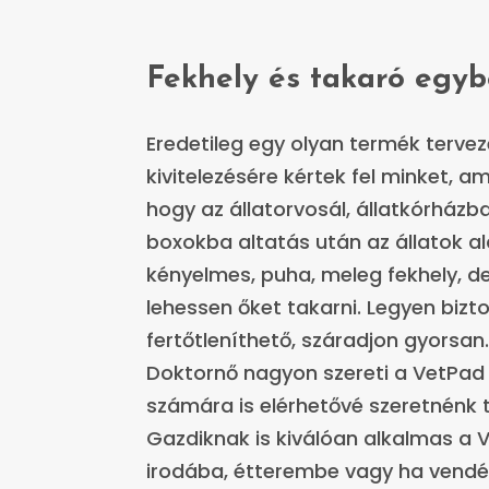
Fekhely és takaró egy
Eredetileg egy olyan termék terve
kivitelezésére kértek fel minket, a
hogy az állatorvosál, állatkórházb
boxokba altatás után az állatok al
kényelmes, puha, meleg fekhely, d
lehessen őket takarni. Legyen biz
fertőtleníthető, száradjon gyorsan
Doktornő nagyon szereti a VetPad
számára is elérhetővé szeretnénk t
Gazdiknak is kiválóan alkalmas a 
irodába, étterembe vagy ha vend