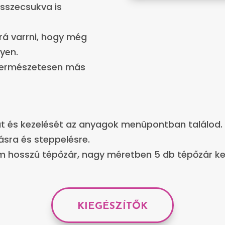
összecsukva is
 rá varrni, hogy még
yen.
 természetesen más
át és kezelését az anyagok menüpontban találod.
ásra és steppelésre.
m hosszú tépőzár, nagy méretben 5 db tépőzár ke
KIEGÉSZÍTŐK