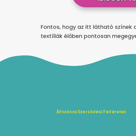
Fontos, hogy az itt látható színek
textíliák élőben pontosan megegye
Általános Szerzödési Feltételek